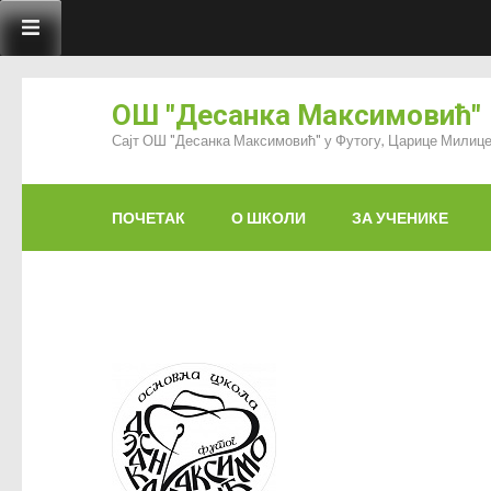
ОШ "Десанка Максимовић"
Сајт ОШ "Десанка Максимовић" у Футогу, Царице Милице
ПОЧЕТАК
О ШКОЛИ
ЗА УЧЕНИКЕ