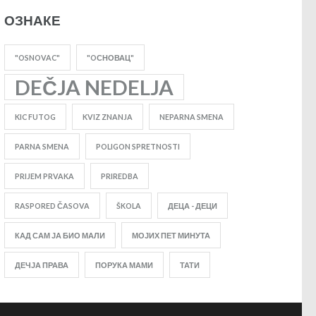
ОЗНАКЕ
"OSNOVAC"
"OСНОВАЦ"
DEČJA NEDELJA
KIC FUTOG
KVIZ ZNANJA
NEPARNA SMENA
PARNA SMENA
POLIGON SPRETNOSTI
PRIJEM PRVAKA
PRIREDBA
RASPORED ČASOVA
ŠKOLA
ДЕЦА - ДЕЦИ
КАД САМ ЈА БИО МАЛИ
МОЈИХ ПЕТ МИНУТА
ДЕЧЈА ПРАВА
ПОРУКА МАМИ
ТАТИ