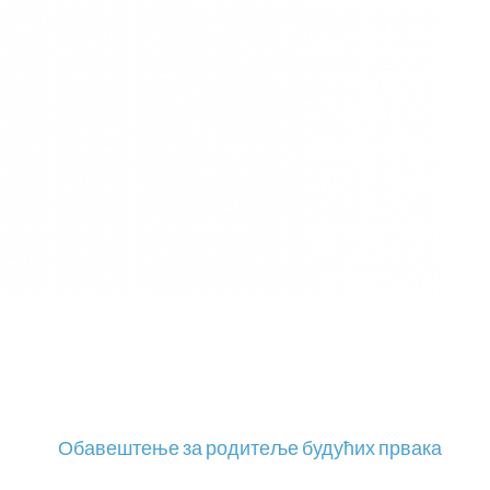
Обавештење за родитеље будућих првака