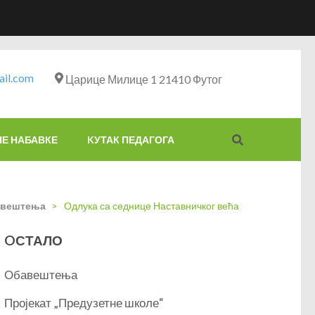
il.com
Царице Милице 1 21410 Футог
НЕ НАБАВКЕ
KУТАК ПЕДАГОГА
вештења
>
Одлука са седнице Наставничког већа
OСТАЛО
Обавештења
Пројекат „Предузетне школе“