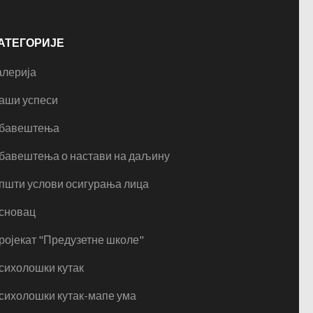
АТЕГОРИЈЕ
алерија
аши успеси
бавештења
бавештења о настави на даљину
пшти услови осигурања лица
сновац
ројекат "Предузетне школе"
сихолошки кутак
сихолошки кутак-мапе ума