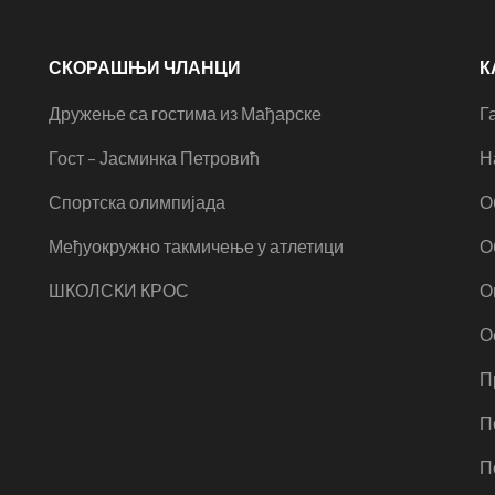
СКОРАШЊИ ЧЛАНЦИ
К
Дружење са гостима из Мађарске
Г
Гост – Јасминка Петровић
Н
Спортска олимпијада
О
Међуокружно такмичење у атлетици
О
ШКОЛСКИ КРОС
О
О
П
П
П