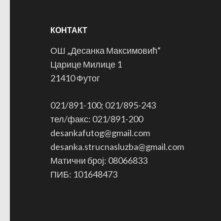
КОНТАКТ
ОШ „Десанка Максимовић“
Царице Милице 1
21410 Футог
021/891-100; 021/895-243
тел/факс: 021/891-200
desankafutog@gmail.com
desanka.strucnasluzba@gmail.com
Матични број: 08066833
ПИБ: 101648473