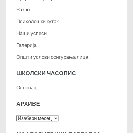
Разно
Психолошки кутак
Наши успеси
Галерија
Општи услови осигурања лица
ШКОЛСКИ ЧАСОПИС
Основац
АРХИВЕ
Архиве