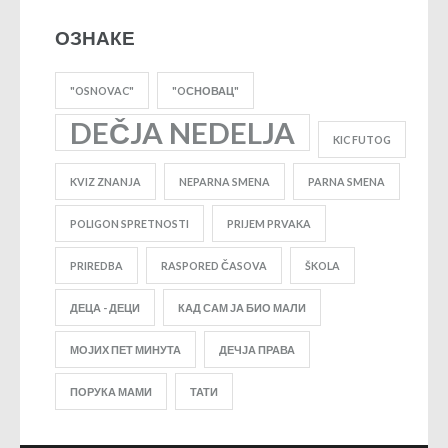
ОЗНАКЕ
"OSNOVAC"
"OСНОВАЦ"
DEČJA NEDELJA
KIC FUTOG
KVIZ ZNANJA
NEPARNA SMENA
PARNA SMENA
POLIGON SPRETNOSTI
PRIJEM PRVAKA
PRIREDBA
RASPORED ČASOVA
ŠKOLA
ДЕЦА - ДЕЦИ
КАД САМ ЈА БИО МАЛИ
МОЈИХ ПЕТ МИНУТА
ДЕЧЈА ПРАВА
ПОРУКА МАМИ
ТАТИ