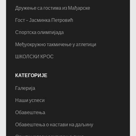
Дружење са гостима из Мађарске
Гост – Јасминка Петровић
Спортска олимпијада
Међуокружно такмичење у атлетици
ШКОЛСКИ КРОС
КАТЕГОРИЈЕ
Галерија
Наши успеси
Обавештења
Обавештења о настави на даљину