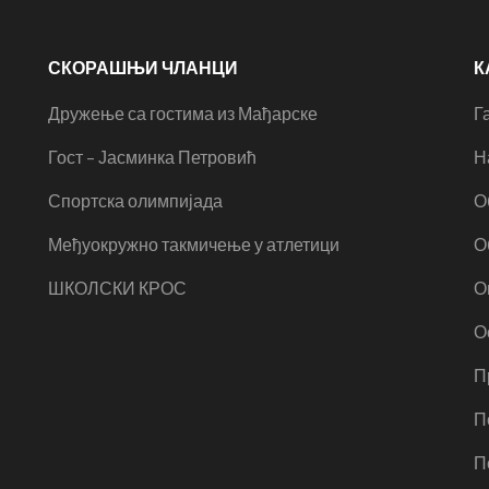
СКОРАШЊИ ЧЛАНЦИ
К
Дружење са гостима из Мађарске
Г
Гост – Јасминка Петровић
Н
Спортска олимпијада
О
Међуокружно такмичење у атлетици
О
ШКОЛСКИ КРОС
О
О
П
П
П