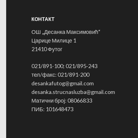
КОНТАКТ
ОШ „Десанка Максимовић“
Царице Милице 1
21410 Футог
021/891-100; 021/895-243
тел/факс: 021/891-200
desankafutog@gmail.com
desanka.strucnasluzba@gmail.com
Матични број: 08066833
ПИБ: 101648473