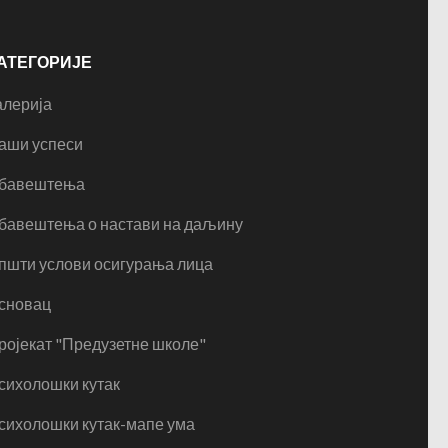
АТЕГОРИЈЕ
алерија
аши успеси
бавештења
бавештења о настави на даљину
пшти услови осигурања лица
сновац
ројекат "Предузетне школе"
сихолошки кутак
сихолошки кутак-мапе ума