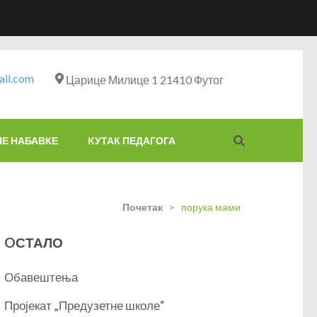
il.com
Царице Милице 1 21410 Футог
НЕ НАБАВКЕ
KУТАК ПЕДАГОГА
Почетак
>
порука мами
OСТАЛО
Обавештења
Пројекат „Предузетне школе“