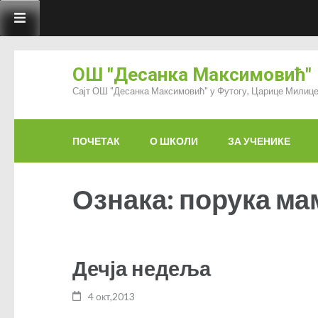
ОШ "Десанка Максимовић"
Сајт ОШ "Десанка Максимовић" у Футогу, Царице Милице
ПОЧЕТАК
О ШКОЛИ
ЗА УЧЕНИКЕ
Ознака: порука ма
Дечја недеља
4 окт,2013