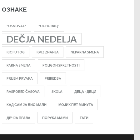
ОЗНАКЕ
"OSNOVAC"
"OСНОВАЦ"
DEČJA NEDELJA
KIC FUTOG
KVIZ ZNANJA
NEPARNA SMENA
PARNA SMENA
POLIGON SPRETNOSTI
PRIJEM PRVAKA
PRIREDBA
RASPORED ČASOVA
ŠKOLA
ДЕЦА - ДЕЦИ
КАД САМ ЈА БИО МАЛИ
МОЈИХ ПЕТ МИНУТА
ДЕЧЈА ПРАВА
ПОРУКА МАМИ
ТАТИ