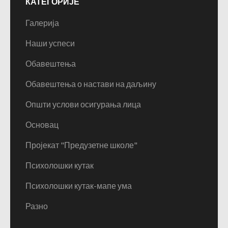
КАТЕГОРИЈЕ
Галерија
Наши успеси
Обавештења
Обавештења о настави на даљину
Општи услови осигурања лица
Основац
Пројекат "Предузетне школе"
Психолошки кутак
Психолошки кутак-мапе ума
Разно