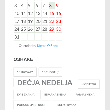
3
4
5
6
7
8
9
10
11
12
13
14
15
16
17
18
19
20
21
22
23
24
25
26
27
28
29
30
31
Calendar by
Kieran O'Shea
ОЗНАКЕ
"OSNOVAC"
"OСНОВАЦ"
DEČJA NEDELJA
KIC FUTOG
KVIZ ZNANJA
NEPARNA SMENA
PARNA SMENA
POLIGON SPRETNOSTI
PRIJEM PRVAKA