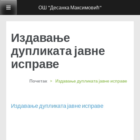
ОШ "Десанка Максимовић"
Издавање
дупликата јавне
исправе
Почетак
>
Издавање дупликата јавне исправе
Издавање дупликата јавне исправе