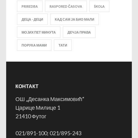
PRIREDBA
RASPORED ČASOVA
ŠKOLA
ДЕЦА - ДЕЦИ
КАД САМ ЈА БИО МАЛИ
МОЈИХ ПЕТ МИНУТА
ДЕЧЈА ПРАВА
ПОРУКА МАМИ
ТАТИ
КОНТАКТ
ОШ „Десанка Максимовић“
Царице Милице 1
21410 Футог
021/891-100; 021/895-243