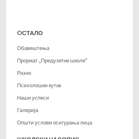
OСТАЛО
Обавештења
Пројекат „Предузетне школе“
Разно
Психолошки кутак
Наши успеси
Галерија
Општи услови осигурања лица