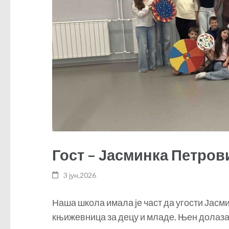
Гост – Јасминка Петров
3 јун,2026
Наша школа имала је част да угости Јасми
књижевница за децу и младе. Њен долаз