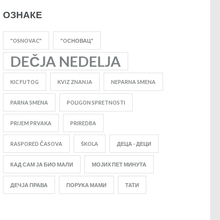
ОЗНАКЕ
"OSNOVAC"
"OСНОВАЦ"
DEČJA NEDELJA
KIC FUTOG
KVIZ ZNANJA
NEPARNA SMENA
PARNA SMENA
POLIGON SPRETNOSTI
PRIJEM PRVAKA
PRIREDBA
RASPORED ČASOVA
ŠKOLA
ДЕЦА - ДЕЦИ
КАД САМ ЈА БИО МАЛИ
МОЈИХ ПЕТ МИНУТА
ДЕЧЈА ПРАВА
ПОРУКА МАМИ
ТАТИ