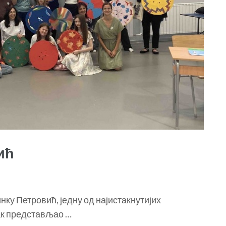
ић
нку Петровић, једну од најистакнутијих
ак представљао …