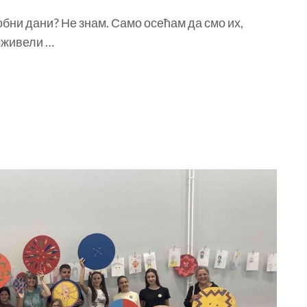
обни дани? Не знам. Само осећам да смо их,
оживели …