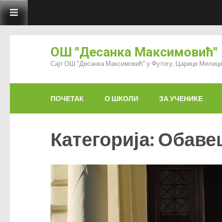
ОШ "Десанка Максимовић"
Сајт ОШ "Десанка Максимовић" у Футогу, Царице Милице
ПОЧЕТАК
О ШКОЛИ
ЗА УЧЕНИКЕ
Категорија: Обав