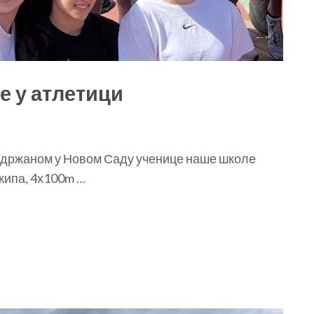
 у атлетици
одржаном у Новом Саду ученице наше школе
екипа, 4х100m …