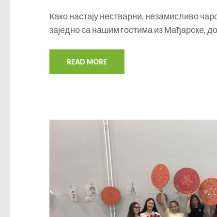
Како настају нестварни, незамисливо чар
заједно са нашим гостима из Мађарске, д
READ MORE