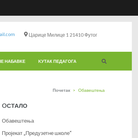
il.com
Царице Милице 1 21410 Футог
НЕ НАБАВКЕ
KУТАК ПЕДАГОГА
Почетак
>
Обавештења
OСТАЛО
Обавештења
Пројекат „Предузетне школе“