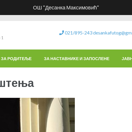
ОШ "Десанка Максимовић"
021/895-243
desankafutog@gma
 1
ЗА РОДИТЕЉЕ
ЗА НАСТАВНИКЕ И ЗАПОСЛЕНЕ
ЈАВ
ештења