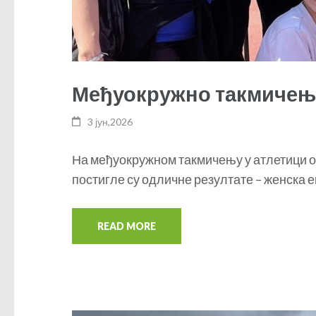
Међуокружно такмичење
3 јун,2026
На међуокружном такмичењу у атлетици 
постигле су одличне резултате – женска 
READ MORE