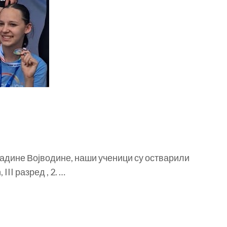
ладине Војводине, наши ученици су остварили
II разред , 2. …