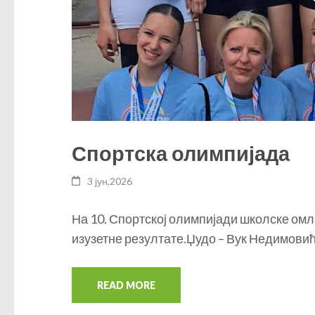
Спортска олимпијада
3 јун,2026
На 10. Спортској олимпијади школске ом
изузетне резултате.Џудо – Вук Недимовић, I
READ MORE