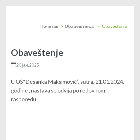
Почетак
>
Обавештења
>
Obaveštenje
Obaveštenje
20 јан,2025
U OŠ“Desanka Maksimović“, sutra, 21.01.2024.
godine , nastava se odvija po redovnom
rasporedu.