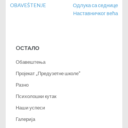
Кретање
OBAVEŠTENJE
Одлука са седнице
чланка
Наставничког већа
OСТАЛО
Обавештења
Пројекат „Предузетне школе“
Разно
Психолошки кутак
Наши успеси
Галерија