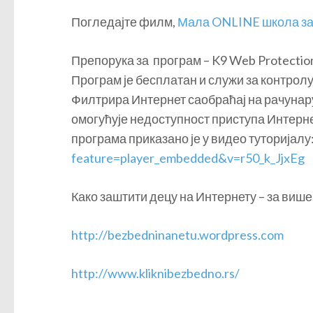
Погледајте филм,
Мала ONLINE школа з
Препорука за програм – K9 Web Protectio
Програм је бесплатан и служи за контрол
Филтрира Интернет саобраћај на рачунару
омогућује недоступност приступа Интерне
програма приказано је у видео туторијалу
feature=player_embedded&v=r50_k_JjxEg
Како заштити децу на Интернету – за виш
http://bezbedninanetu.wordpress.com
http://www.kliknibezbedno.rs/