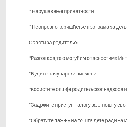
* Нарушавање приватности
* Неопрезно коришћење програма за дељ
Савети за родитеље:
*Разговарајте о могућим опасностима Инт
*Будите рачунарски писмени
*Користите опције родитељског надзора 
*Задржите приступ налогу за е-пошту свог
*Обратите пажњу на то шта дете ради на 