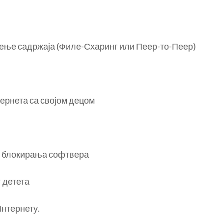
ење садржаја (Филе-Схаринг или Пеер-то-Пеер)
ернета са својом децом
и блокирања софтвера
 детета
Интернету.