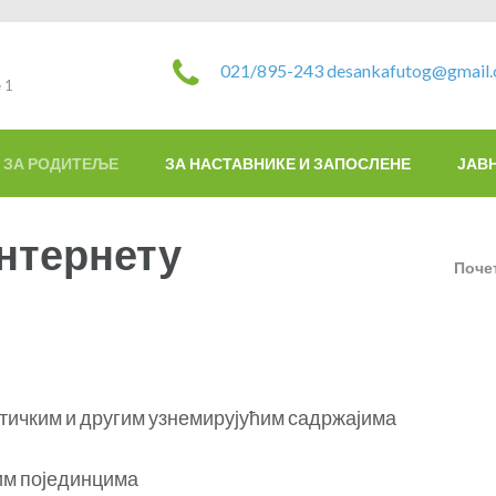
021/895-243
desankafutog@gmail
 1
ЗА РОДИТЕЉЕ
ЗА НАСТАВНИКЕ И ЗАПОСЛЕНЕ
ЈАВ
Интернету
Поче
стичким и другим узнемирујућим садржајима
ним појединцима