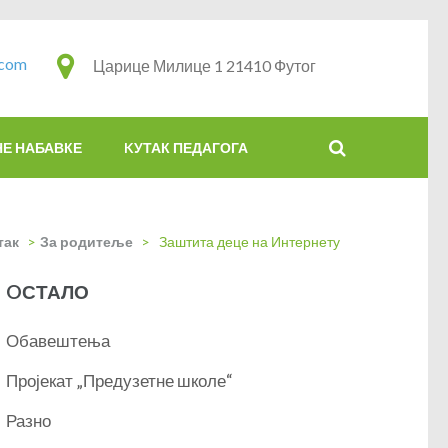
.com
Царице Милице 1 21410 Футог
НЕ НАБАВКЕ
KУТАК ПЕДАГОГА
так
>
За родитеље
>
Заштита деце на Интернету
OСТАЛО
Обавештења
Пројекат „Предузетне школе“
Разно