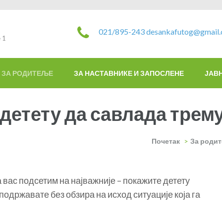
021/895-243
desankafutog@gmail
 1
ЗА РОДИТЕЉЕ
ЗА НАСТАВНИКЕ И ЗАПОСЛЕНЕ
ЈАВ
 детету да савлада трем
Почетак
>
За роди
 вас подсетим на најважније – покажите детету
и подржавате без обзира на исход ситуације која га