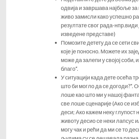
одвија и завршава најбоље за њ
живо замисли како успешно рад
резултате свог рада-нпр.види 
изведене представе)
Помозите детету да се сети сви
које је поносно. Можете их зај
може да залепи у својој соби, 
благо“.
У ситуацији када дете осећа т
што би могло да се догоди?“. О
лоше као што ми у нашој фант
све лоше сценарије (Ако се изб
деси; Ако кажем неку глупост 
животу десио се неки лапсус и
могу чак и рећи да ми се то де
људима су се дешавала разна 