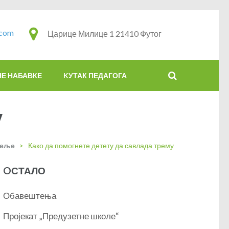
.com
Царице Милице 1 21410 Футог
НЕ НАБАВКЕ
KУТАК ПЕДАГОГА
у
теље
>
Како да помогнете детету да савлада трему
OСТАЛО
Обавештења
Пројекат „Предузетне школе“