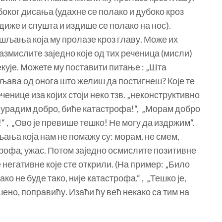
боког дисања (удахне се полако и дубоко кроз
диже и спушта и издише се полако на нос).
шљања која му пролазе кроз главу. Може их
азмислите заједно које од тих реченица (мисли)
екује. Можете му поставити питање : „Шта
ава од онога што желиш да постигнеш? Које те
енице иза којих стоји неко тзв. „неконструктивно
е урадим добро, биће катастрофа!“, „Морам добро
“ , „Ово је превише тешко! Не могу да издржим“.
љања која нам не помажу су: морам, не смем,
трофа, ужас. Потом заједно осмислите позитивне
 негативне које сте открили. (На пример: „Било
ко не буде тако, није катастрофа.“ , „Тешко је,
шено, поправићу. Изаћи ћу већ некако са тим на