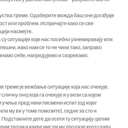
куства треме. Одаберите можда баш оне догађаје
ост или проблем. Испричајте како се све
цији насмејте.
 су ситуације које нас посебно узнемиравају или
пешни, иако нам се то не чини тако, заправо
намо себе, напредујемо и сазревамо.
в треме је вежбање ситуације која нас очекује.
личну оној која га очекује и у вези са којом
и учење пред неки писмени испит (од којег
или му ви у томе помозите), седне за сто и
. Подстакните дете да осети ту ситуацију целим
вим телом и какве мисли му пролазе кроз главу.