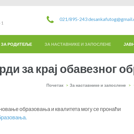
021/895-243
desankafutog@gmail
 1
ЗА РОДИТЕЉЕ
ЗА НАСТАВНИКЕ И ЗАПОСЛЕНЕ
ЈАВ
ди за крај обавезног о
Почетак
>
За наставнике и запослене
>
дновање образовања и квалитета могу се пронаћи
образовања.