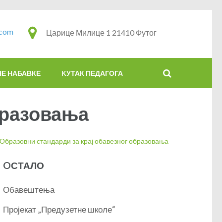
.com
Царице Милице 1 21410 Футог
НЕ НАБАВКЕ
KУТАК ПЕДАГОГА
бразовања
Образовни стандарди за крај обавезног образовања
OСТАЛО
Обавештења
Пројекат „Предузетне школе“