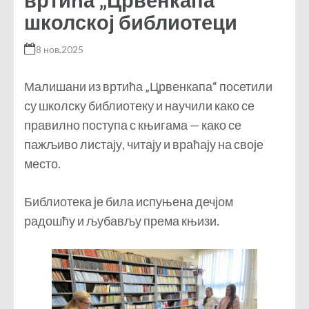
школској библиотеци
8 нов,2025
Малишани из вртића „Црвенкапа“ посетили
су школску библиотеку и научили како се
правилно поступа с књигама — како се
пажљиво листају, читају и враћају на своје
место.
Библиотека је била испуњена дечјом
радошћу и љубављу према књизи.