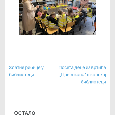
Кретање
Златне рибице у
Посета деце из вртића
чланка
библиотеци
„Црвенкапа“ школској
библиотеци
OСТАЛО