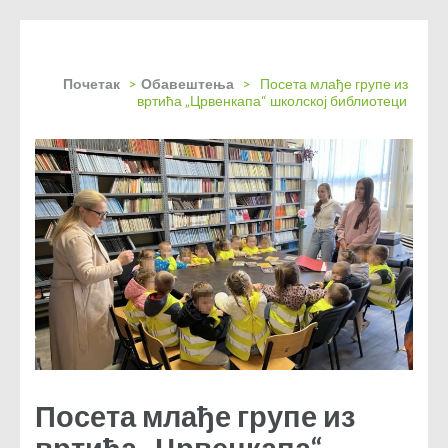
Почетак
>
Обавештења
>
Посета млађе групе из
вртића „Црвенкапа“ школској библиотеци
Посета млађе групе из
вртића „Црвенкапа“