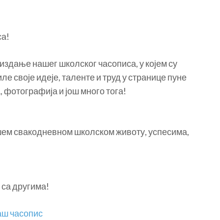
са!
здање нашег школског часописа, у којем су
ле своје идеје, таленте и труд у странице пуне
 фотографија и још много тога!
ашем свакодневном школском животу, успесима,
 са другима!
наш часопис