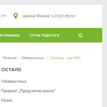
.com
Царице Милице 1 21410 Футог
НЕ НАБАВКЕ
KУТАК ПЕДАГОГА
Почетак
>
Обавештења
>
Основац – мај 2025.
OСТАЛО
Обавештења
Пројекат „Предузетне школе“
Разно