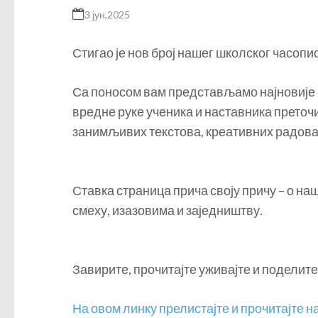
3 јун,2025
Стигао је нов број нашег школског часопи
Са поносом вам представљамо најновије и
вредне руке ученика и наставника преточи
занимљивих текстова, креативних радова,
Ставка страница прича своју причу – о н
смеху, изазовима и заједништву.
Завирите, прочитајте уживајте и поделите
На овом линку прелистајте и прочитајте 