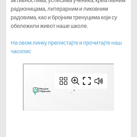
активностима, успесима ученика, креативним
радионицама, литерарним и ликовним
радовима, као и бројним тренуцима који су
обележили живот наше школе.
На овом линку прелистајте и прочитајте наш
часопис