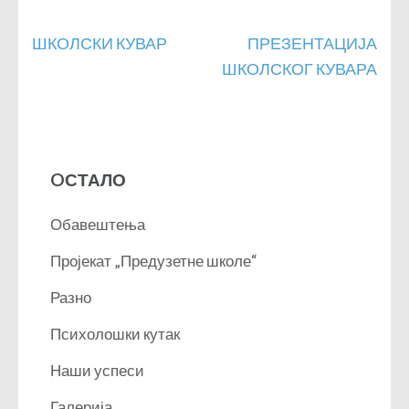
Кретање
ШКОЛСКИ КУВАР
ПРЕЗЕНТАЦИЈА
чланка
ШКОЛСКОГ КУВАРА
OСТАЛО
Обавештења
Пројекат „Предузетне школе“
Разно
Психолошки кутак
Наши успеси
Галерија