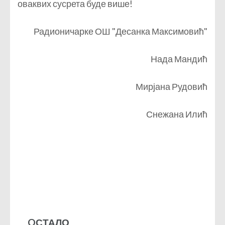
оваквих сусрета буде више!
Радионичарке ОШ "Десанка Максимовић"
Нада Мандић
Мирјана Рудовић
Снежана Илић
OСТАЛО