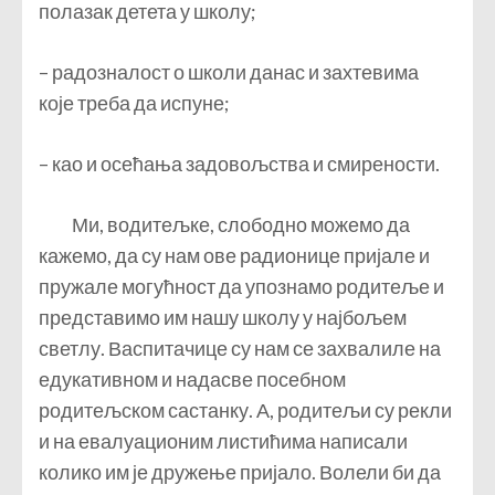
полазак детета у школу;
– радозналост о школи данас и захтевима
које треба да испуне;
– као и осећања задовољства и смирености.
Ми, водитељке, слободно можемо да
кажемо, да су нам ове радионице пријале и
пружале могућност да упознамо родитеље и
представимо им нашу школу у најбољем
светлу. Васпитачице су нам се захвалиле на
едукативном и надасве посебном
родитељском састанку. А, родитељи су рекли
и на евалуационим листићима написали
колико им је дружење пријало. Волели би да