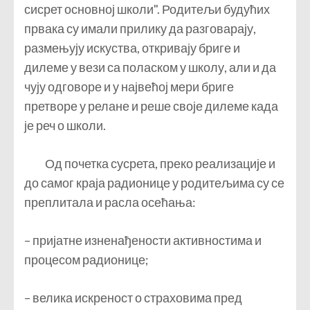
сисрет основној школи". Родитељи будућих
првака су имали прилику да разговарају,
размењују искуства, откривају бриге и
дилеме у вези са поласком у школу, али и да
чују одговоре и у највећој мери бриге
претворе у релане и реше своје дилеме када
је реч о школи.
Од почетка сусрета, преко реализације и
до самог краја радионице у родитељима су се
преплитала и расла осећања:
– пријатне изненађености активностима и
процесом радионице;
– велика искреност о страховима пред