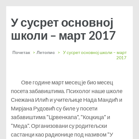
У сусрет основној
школи – март 2017
Почетак
>
Летопис
>
У сусрет основној школи – март
2017
Ове године март месец је био месец
посета забавиштима. Психолог наше школе
Снежана Илић и учитељице Нада Мандић и
Мирјана Рудовић су биле у посети
забавиштима "Црвенкапа", "Коцкица" и
"Меда". Организовани су родитељски
састанци као радионице под називом "У