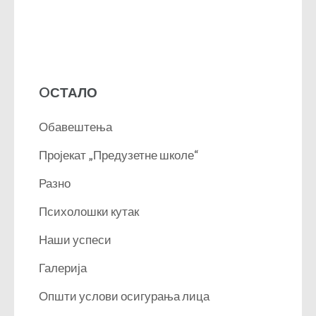
OСТАЛО
Обавештења
Пројекат „Предузетне школе“
Разно
Психолошки кутак
Наши успеси
Галерија
Општи услови осигурања лица