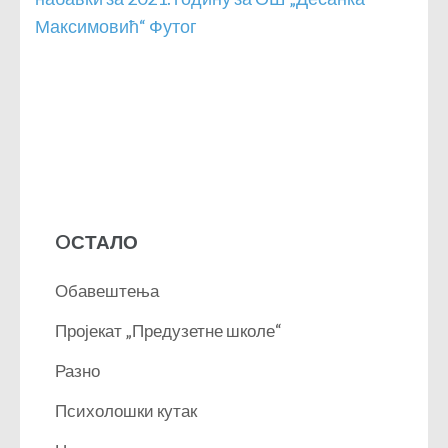
Максимовић“ Футог
OСТАЛО
Обавештења
Пројекат „Предузетне школе“
Разно
Психолошки кутак