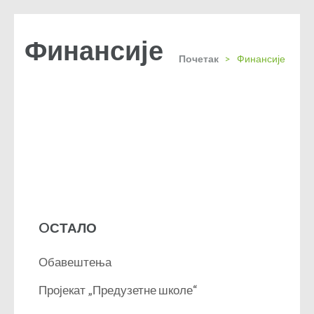
Финансије
Почетак
>
Финансије
OСТАЛО
Обавештења
Пројекат „Предузетне школе“