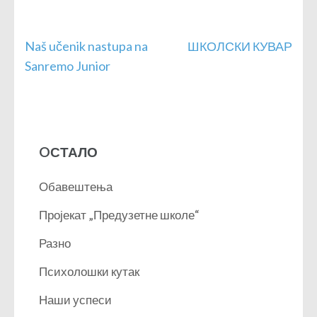
Кретање
Naš učenik nastupa na
ШКОЛСКИ КУВАР
чланка
Sanremo Junior
OСТАЛО
Обавештења
Пројекат „Предузетне школе“
Разно
Психолошки кутак
Наши успеси