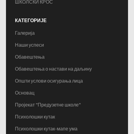
ШКОЛСКИ КРОС
КАТЕГОРИЈЕ
Галерија
Наши успеси
Обавештења
Обавештења о настави на даљину
Општи услови осигурања лица
Основац
Пројекат "Предузетне школе"
Психолошки кутак
Психолошки кутак-мапе ума