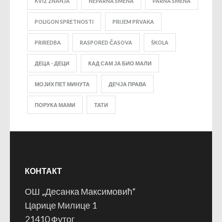
KVIZ ZNANJA
NEPARNA SMENA
PARNA SMENA
POLIGON SPRETNOSTI
PRIJEM PRVAKA
PRIREDBA
RASPORED ČASOVA
ŠKOLA
ДЕЦА - ДЕЦИ
КАД САМ ЈА БИО МАЛИ
МОЈИХ ПЕТ МИНУТА
ДЕЧЈА ПРАВА
ПОРУКА МАМИ
ТАТИ
КОНТАКТ
ОШ „Десанка Максимовић“
Царице Милице 1
21410 Футог