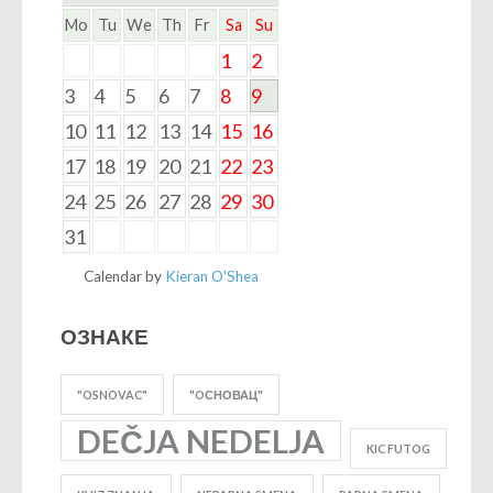
Mo
Tu
We
Th
Fr
Sa
Su
1
2
3
4
5
6
7
8
9
10
11
12
13
14
15
16
17
18
19
20
21
22
23
24
25
26
27
28
29
30
31
Calendar by
Kieran O'Shea
ОЗНАКЕ
"OSNOVAC"
"OСНОВАЦ"
DEČJA NEDELJA
KIC FUTOG