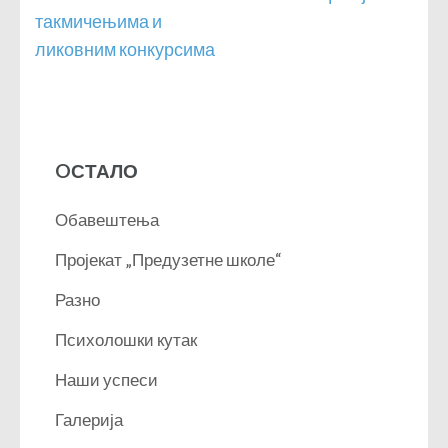
чланка
такмичењима и
ликовним конкурсима
OСТАЛО
Обавештења
Пројекат „Предузетне школе“
Разно
Психолошки кутак
Наши успеси
Галерија