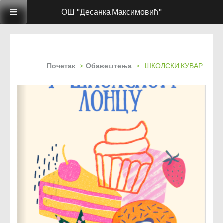
ОШ "Десанка Максимовић"
Почетак
>
Обавештења
>
ШКОЛСКИ КУВАР