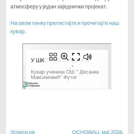
атмосферу у један заједнички пројекат.
На овом линку прелистајте и прочитајте наш
кувар.
Кретање
Успеси на
ОСНОВАЦ- мај 2026.