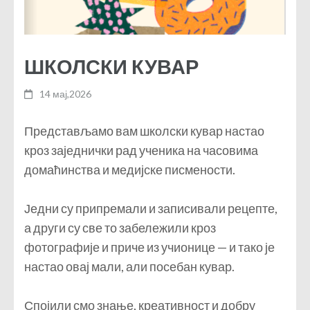
ШКОЛСКИ КУВАР
14 мај,2026
Представљамо вам школски кувар настао
кроз заједнички рад ученика на часовима
домаћинства и медијске писмености.
Једни су припремали и записивали рецепте,
а други су све то забележили кроз
фотографије и приче из учионице — и тако је
настао овај мали, али посебан кувар.
Спојили смо знање, креативност и добру