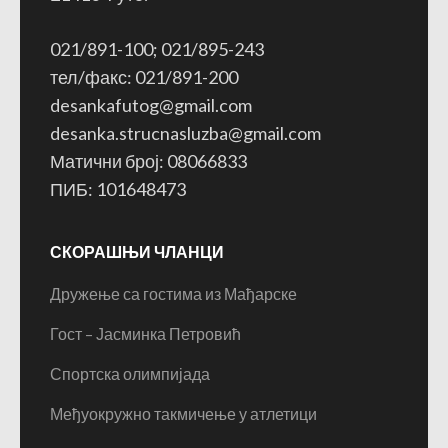
021/891-100; 021/895-243
тел/факс: 021/891-200
desankafutog@gmail.com
desanka.strucnasluzba@gmail.com
Матични број: 08066833
ПИБ: 101648473
СКОРАШЊИ ЧЛАНЦИ
Дружење са гостима из Мађарске
Гост – Јасминка Петровић
Спортска олимпијада
Међуокружно такмичење у атлетици