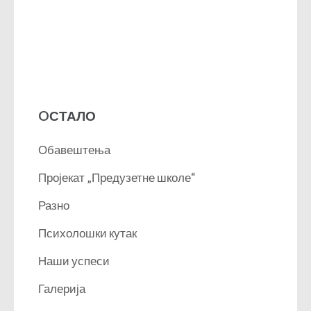
OСТАЛО
Обавештења
Пројекат „Предузетне школе“
Разно
Психолошки кутак
Наши успеси
Галерија