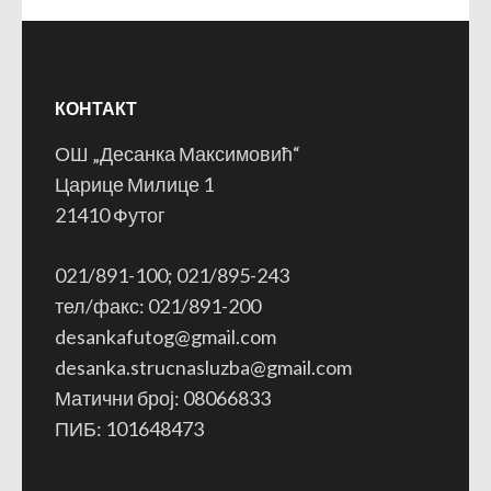
КОНТАКТ
ОШ „Десанка Максимовић“
Царице Милице 1
21410 Футог
021/891-100; 021/895-243
тел/факс: 021/891-200
desankafutog@gmail.com
desanka.strucnasluzba@gmail.com
Матични број: 08066833
ПИБ: 101648473