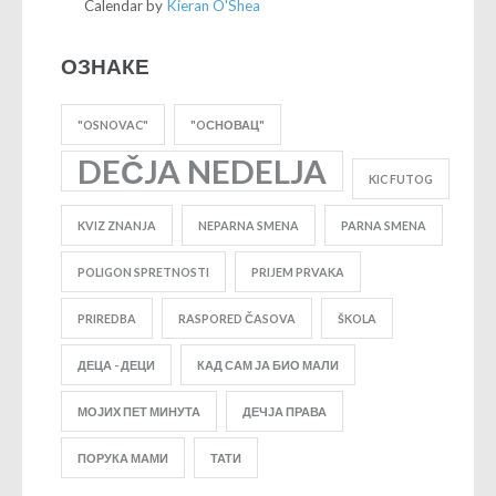
Calendar by
Kieran O'Shea
ОЗНАКЕ
"OSNOVAC"
"OСНОВАЦ"
DEČJA NEDELJA
KIC FUTOG
KVIZ ZNANJA
NEPARNA SMENA
PARNA SMENA
POLIGON SPRETNOSTI
PRIJEM PRVAKA
PRIREDBA
RASPORED ČASOVA
ŠKOLA
ДЕЦА - ДЕЦИ
КАД САМ ЈА БИО МАЛИ
МОЈИХ ПЕТ МИНУТА
ДЕЧЈА ПРАВА
ПОРУКА МАМИ
ТАТИ