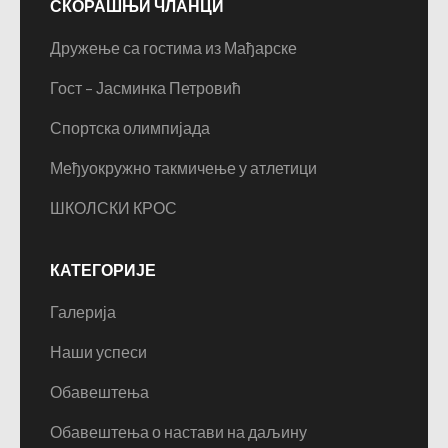
СКОРАШЊИ ЧЛАНЦИ
Дружење са гостима из Мађарске
Гост – Јасминка Петровић
Спортска олимпијада
Међуокружно такмичење у атлетици
ШКОЛСКИ КРОС
КАТЕГОРИЈЕ
Галерија
Наши успеси
Обавештења
Обавештења о настави на даљину