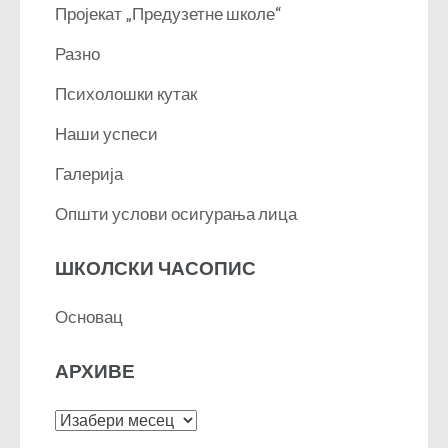
Пројекат „Предузетне школе“
Разно
Психолошки кутак
Наши успеси
Галерија
Општи услови осигурања лица
ШКОЛСКИ ЧАСОПИС
Основац
АРХИВЕ
Архиве