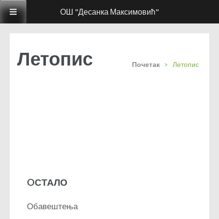
ОШ "Десанка Максимовић"
Летопис
Почетак
>
Летопис
OСТАЛО
Обавештења