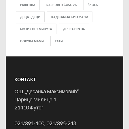
PRIREDBA
RASPORED ČASOVA
ŠKOLA
ДЕЦА - ДЕЦИ
КАД САМ ЈА БИО МАЛИ
МОЈИХ ПЕТ МИНУТА
ДЕЧЈА ПРАВА
ПОРУКА МАМИ
ТАТИ
КОНТАКТ
ОШ „Десанка Максимовић“
Царице Милице 1
21410 Футог
021/891-100; 021/895-243