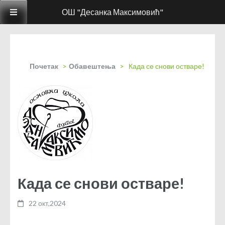
ОШ "Десанка Максимовић"
Почетак
>
Обавештења
>
Када се снови остваре!
Када се снови остваре!
22 окт,2024