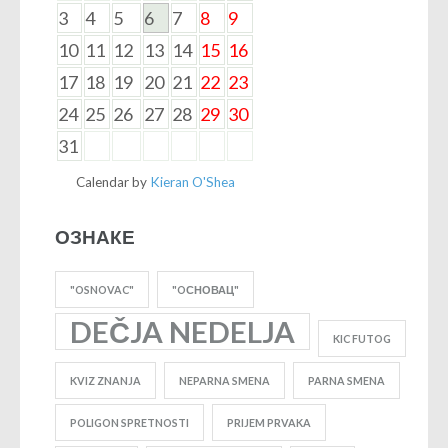
3
4
5
6
7
8
9
10
11
12
13
14
15
16
17
18
19
20
21
22
23
24
25
26
27
28
29
30
31
Calendar by
Kieran O'Shea
ОЗНАКЕ
"OSNOVAC"
"OСНОВАЦ"
DEČJA NEDELJA
KIC FUTOG
KVIZ ZNANJA
NEPARNA SMENA
PARNA SMENA
POLIGON SPRETNOSTI
PRIJEM PRVAKA