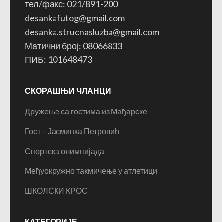
тел/факс: 021/891-200
desankafutog@gmail.com
desanka.strucnasluzba@gmail.com
Матични број: 08066833
ПИБ: 101648473
СКОРАШЊИ ЧЛАНЦИ
Дружење са гостима из Мађарске
Гост – Јасминка Петровић
Спортска олимпијада
Међуокружно такмичење у атлетици
ШКОЛСКИ КРОС
КАТЕГОРИЈЕ