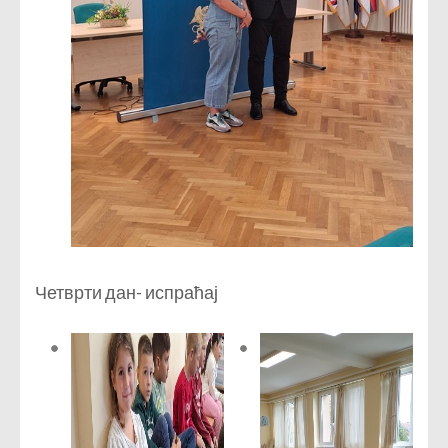
Четврти дан- испраћај