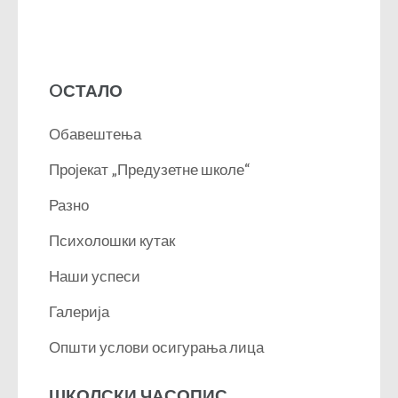
OСТАЛО
Обавештења
Пројекат „Предузетне школе“
Разно
Психолошки кутак
Наши успеси
Галерија
Општи услови осигурања лица
ШКОЛСКИ ЧАСОПИС