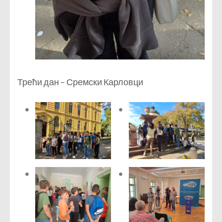
Трећи дан – Сремски Карловци