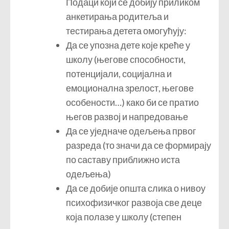
Подаци који се добију приликом
анкетирања родитеља и
тестирања детета омогућују:
Да се упозна дете које креће у
школу (његове способности,
потенцијали, социјална и
емоционална зрелост, његове
особености…) како би се пратио
његов развој и напредовање
Да се уједначе одељења првог
разреда (то значи да се формирају
по саставу приближно иста
одељења)
Да се добије општа слика о нивоу
психофизичког развоја све деце
која полазе у школу (степен