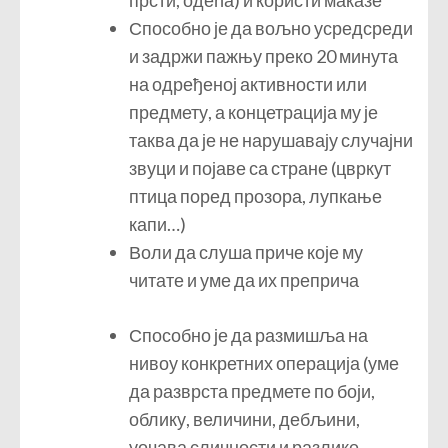
прсти, одећа) и користи маказе
Способно је да вољно усредсреди
и задржи пажњу преко 20 минута
на одређеној активности или
предмету, а концетрација му је
таква да је не нарушавају случајни
звуци и појаве са стране (цвркут
птица поред прозора, лупкање
капи…)
Воли да слуша приче које му
читате и уме да их преприча
Способно је да размишља на
нивоу конкретних операција (уме
да разврста предмете по боји,
облику, величини, дебљини,
уочава сличности и разлике