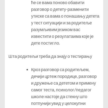
ће се вама поново обавити
разговор о детету-разменити
утиске са вама о понашању детета
у тест ситуацији и за родитеље
разумљивим језиком вас
известити о резулатаима које је
дете постигло.
Шта родитељи треба да знају о тестирању
Кроз разговор са родитељем,
дечији цртеж породице, разговор
и дружење са дететом и примену
самог теста, психолог/педагог
школе настоје да стекну што
потпунији увид у целокупни