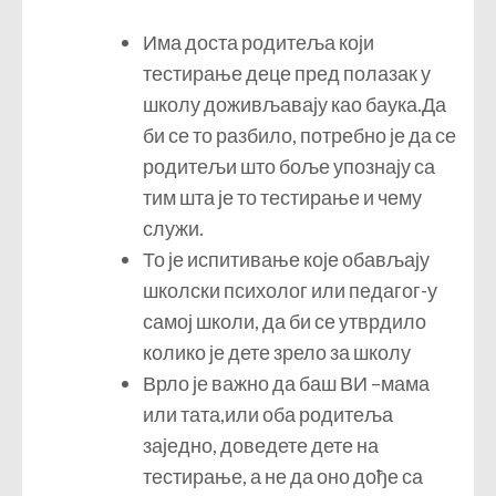
Има доста родитеља који
тестирање деце пред полазак у
школу доживљавају као баука.Да
би се то разбило, потребно је да се
родитељи што боље упознају са
тим шта је то тестирање и чему
служи.
То је испитивање које обављају
школски психолог или педагог-у
самој школи, да би се утврдило
колико је дете зрело за школу
Врло је важно да баш ВИ –мама
или тата,или оба родитеља
заједно, доведете дете на
тестирање, а не да оно дође са