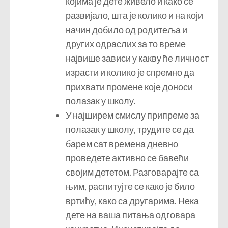
којима је дете живело и како се
развијало, шта је колико и на који
начин добило од родитеља и
других одраслих за то време
највише зависи у какву ће личност
израсти и колико је спремно да
прихвати промене које доноси
полазак у школу.
У најширем смислу припреме за
полазак у школу, трудите се да
барем сат времена дневно
проведете активно се бавећи
својим дететом. Разговарајте са
њим, распитујте се како је било
вртићу, како са другарима. Нека
дете на ваша питања одговара