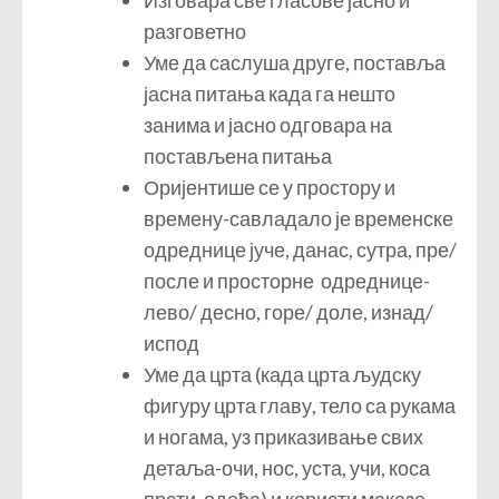
Изговара све гласове јасно и
разговетно
Уме да саслуша друге, поставља
јасна питања када га нешто
занима и јасно одговара на
постављена питања
Оријентише се у простору и
времену-савладало је временске
одреднице јуче, данас, сутра, пре/
после и просторне одреднице-
лево/ десно, горе/ доле, изнад/
испод
Уме да црта (када црта људску
фигуру црта главу, тело са рукама
и ногама, уз приказивање свих
детаља-очи, нос, уста, учи, коса