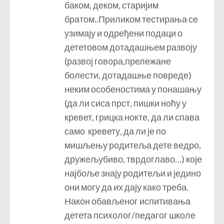
баком, деком, старијим
братом..Приликом тестирања се
узимају и одређени подаци о
дететовом дотадашњем развоју
(развој говора,прележане
болести, дотадашње повреде)
неким особеностима у понашању
(да ли сиса прст, пишки ноћу у
кревет, грицка нокте, да ли спава
само кревету, да ли је по
мишљењу родитеља дете ведро,
дружељубиво, тврдоглаво…) које
најбоље знају родитељи и једино
они могу да их дају како треба.
Након обављеног испитивања
детета психолог/педагог школе