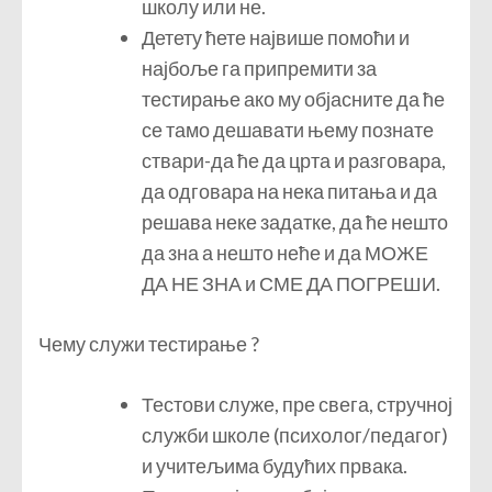
школу или не.
Детету ћете највише помоћи и
најбоље га припремити за
тестирање ако му објасните да ће
се тамо дешавати њему познате
ствари-да ће да црта и разговара,
да одговара на нека питања и да
решава неке задатке, да ће нешто
да зна а нешто неће и да МОЖЕ
ДА НЕ ЗНА и СМЕ ДА ПОГРЕШИ.
Чему служи тестирање ?
Тестови служе, пре свега, стручној
служби школе (психолог/педагог)
и учитељима будућих првака.