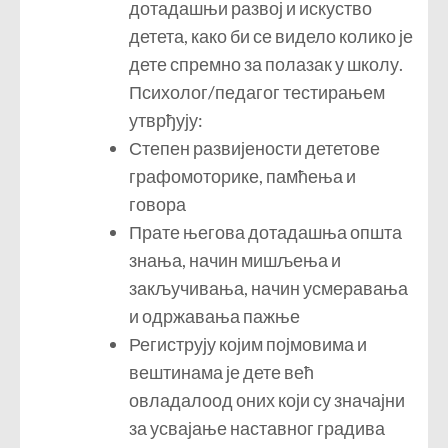
дотадашњи развој и искуство
детета, како би се видело колико је
дете спремно за полазак у школу.
Психолог/педагог тестирањем
утврђују:
Степен развијености дететове
графомоторике, памћења и
говора
Прате његова дотадашња општа
знања, начин мишљења и
закључивања, начин усмеравања
и одржавања пажње
Региструју којим појмовима и
вештинама је дете већ
овладалоод оних који су значајни
за усвајање наставног градива