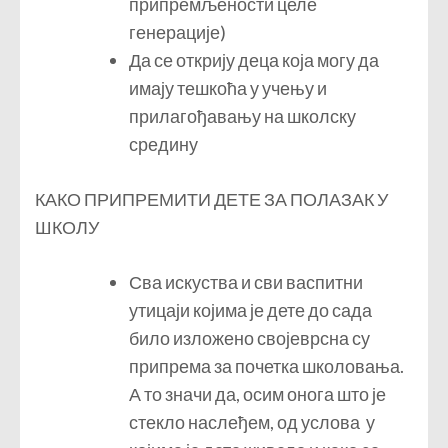
припремљености целе
генерације)
Да се открију деца која могу да
имају тешкоћа у учењу и
прилагођавању на школску
средину
КАКО ПРИПРЕМИТИ ДЕТЕ ЗА ПОЛАЗАК У
ШКОЛУ
Сва искуства и сви васпитни
утицаји којима је дете до сада
било изложено својеврсна су
припрема за почетка школовања.
А то значи да, осим онога што је
стекло наслеђем, од услова у