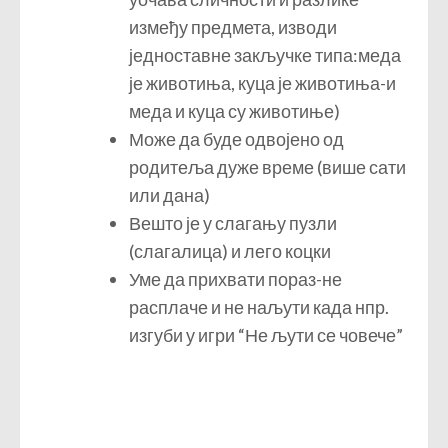
између предмета, изводи
једноставне закључке типа:меда
је животиња, куца је животиња-и
меда и куца су животиње)
Може да буде одвојено од
родитеља дуже време (више сати
или дана)
Вешто је у слагању пузли
(слагалица) и лего коцки
Уме да прихвати пораз-не
расплаче и не наљути када нпр.
изгуби у игри “Не љути се човече”