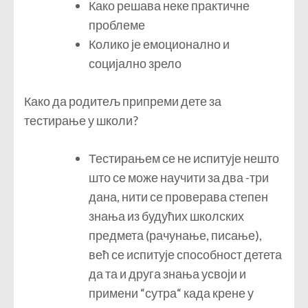
Како решава неке практичне
проблеме
Колико је емоционално и
социјално зрело
Како да родитељ припреми дете за
тестирање у школи?
Тестирањем се не испитује нешто
што се може научити за два -три
дана, нити се проверава степен
знања из будућих школских
предмета (рачунање, писање),
већ се испитује способност детета
да та и друга знања усвоји и
примени “сутра“ када крене у