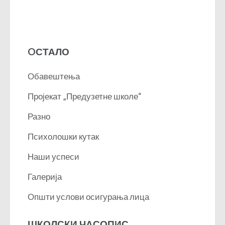
OСТАЛО
Обавештења
Пројекат „Предузетне школе“
Разно
Психолошки кутак
Наши успеси
Галерија
Општи услови осигурања лица
ШКОЛСКИ ЧАСОПИС