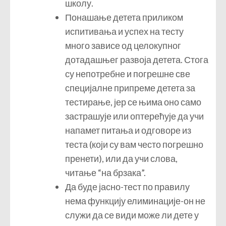
школу.
Понашање детета приликом
испитивања и успех на тесту
много зависе од целокупног
дотадашњег развоја детета. Стога
су непотребне и погрешне све
специјалне припреме детета за
тестирање, јер се њима оно само
застрашује или оптерећује да учи
напамет питања и одговоре из
теста (који су вам често погрешно
пренети), или да учи слова,
читање “на брзака”.
Да буде јасно-тест по правилу
нема функцију елиминације-он не
служи да се види може ли дете у