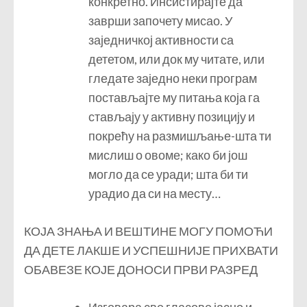
конкретно. Инсистирајте да
заврши започету мисао. У
заједничкој активности са
дететом, или док му читате, или
гледате заједно неки програм
постављајте му питања која га
стављају у активну позицију и
покрећу на размишљање-шта ти
мислиш о овоме; како би још
могло да се уради; шта би ти
урадио да си на месту…
КОЈА ЗНАЊА И ВЕШТИНЕ МОГУ ПОМОЋИ
ДА ДЕТЕ ЛАКШЕ И УСПЕШНИЈЕ ПРИХВАТИ
ОБАВЕЗЕ КОЈЕ ДОНОСИ ПРВИ РАЗРЕД