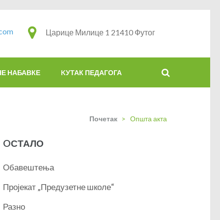
.com
Царице Милице 1 21410 Футог
НЕ НАБАВКЕ
KУТАК ПЕДАГОГА
Почетак
>
Општа акта
OСТАЛО
Обавештења
Пројекат „Предузетне школе“
Разно