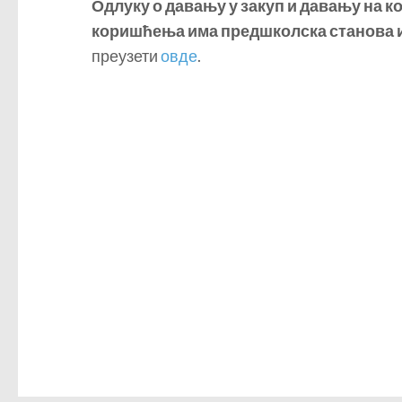
Одлуку о давању у закуп и давању на 
коришћења има предшколска станова 
преузети
овде
.