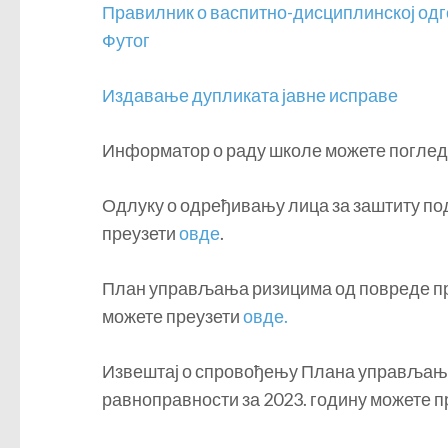
Правилник о васпитно-дисциплинској од
Футог
Издавање дупликата јавне исправе
Информатор о раду школе можете поглед
Одлуку о одређивању лица за заштиту по
преузети
овде
.
План управљања ризицима од повреде пр
можете преузети
овде.
Извештај о спровођењу Плана управљањ
равноправности за 2023. годину можете 