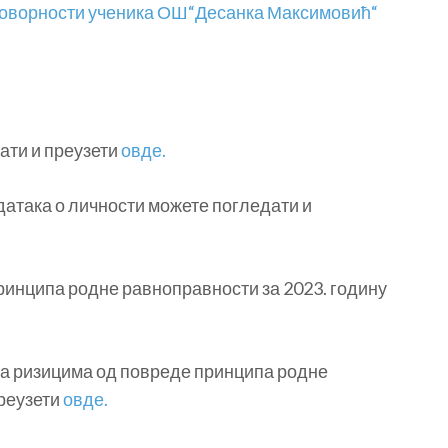
говорности ученика ОШ“Десанка Максимовић“
ати и преузети
овде.
датака о личности можете погледати и
инципа родне равноправности за 2023. годину
а ризицима од повреде принципа родне
преузети
овде.