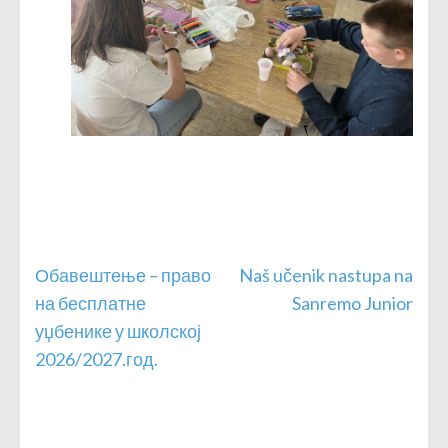
Кретање
Обавештење – право
Naš učenik nastupa na
чланка
на бесплатне
Sanremo Junior
уџбенике у школској
2026/2027.год.