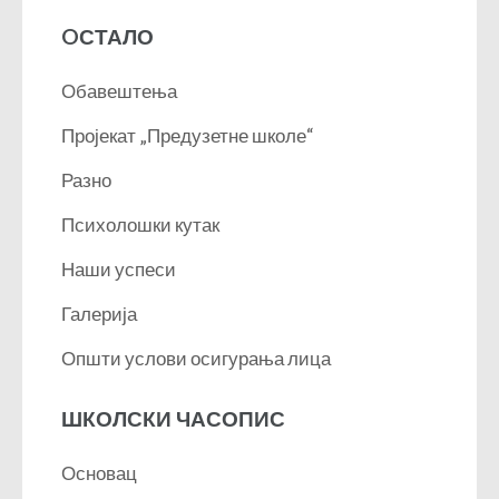
OСТАЛО
Обавештења
Пројекат „Предузетне школе“
Разно
Психолошки кутак
Наши успеси
Галерија
Општи услови осигурања лица
ШКОЛСКИ ЧАСОПИС
Основац