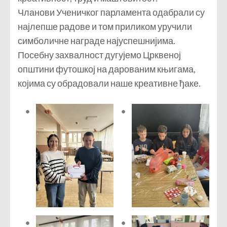
Чланови Ученичког парламента одабрали су
најлепше радове и том приликом уручили
симболичне награде најуспешнијима.
Посебну захвалност дугујемо Црквеној
општини футошкој на дарованим књигама,
којима су обрадовали наше креативне ђаке.