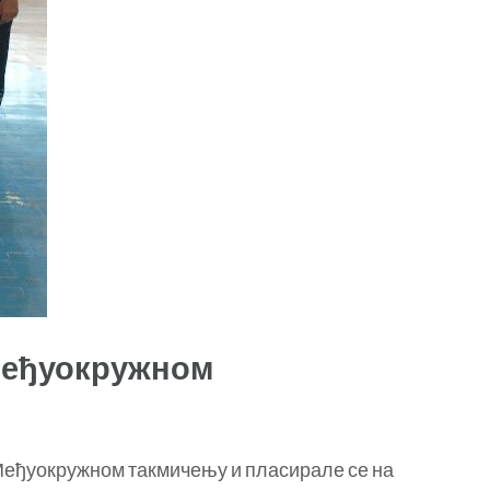
Међуокружном
Међуокружном такмичењу и пласирале се на