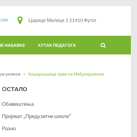
.com
Царице Милице 1 21410 Футог
НЕ НАБАВКЕ
KУТАК ПЕДАГОГА
ши успеси
>
Кошаркашице прве на Међуокружном
OСТАЛО
Обавештења
Пројекат „Предузетне школе“
Разно