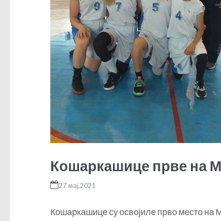
Кошаркашице прве на 
27 мај,2021
Кошаркашице су освојиле прво место на 