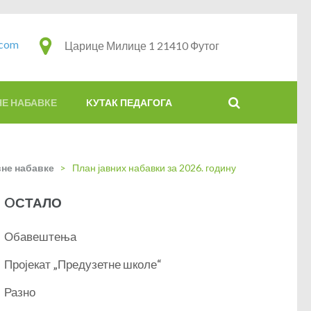
.com
Царице Милице 1 21410 Футог
НЕ НАБАВКЕ
KУТАК ПЕДАГОГА
вне набавке
>
План јавних набавки за 2026. годину
OСТАЛО
Обавештења
Пројекат „Предузетне школе“
Разно