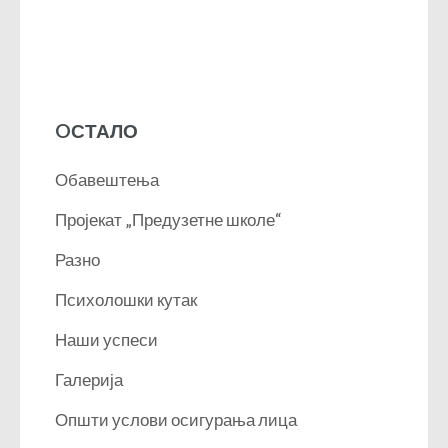
OСТАЛО
Обавештења
Пројекат „Предузетне школе“
Разно
Психолошки кутак
Наши успеси
Галерија
Општи услови осигурања лица