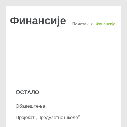
Финансије
Почетак
>
Финансије
OСТАЛО
Обавештења
Пројекат „Предузетне школе“