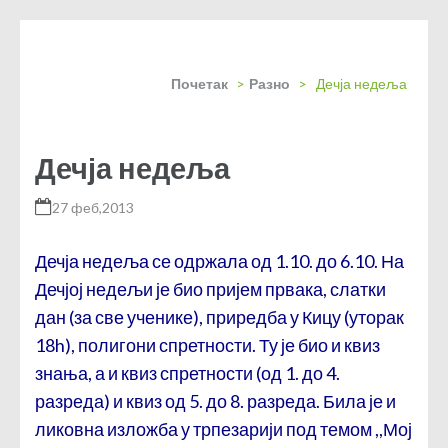
Почетак
>
Разно
>
Дечја недеља
Дечја недеља
27 феб,2013
Дечја недеља се одржала од 1.10. до 6.10. На
Дечјој недељи је био пријем првака, слатки
дан (за све ученике), приредба у Кицу (уторак
18h), полигони спретности. Ту је био и квиз
знања, а и квиз спретности (од 1. до 4.
разреда) и квиз од 5. до 8. разреда. Била је и
ликовна изложба у трпезарији под темом ,,Мој