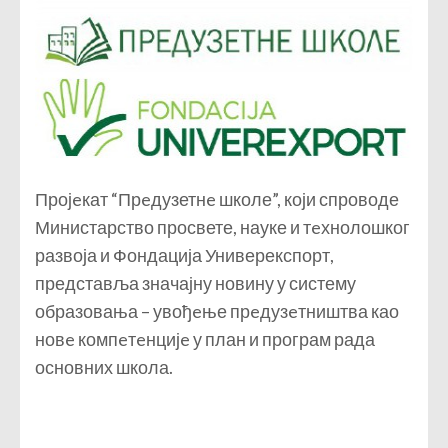
Пројeкат “Прeдузетнe школе”, који спроводе
Министарство просвете, науке и тeхнолошког
развоја и Фондација Универекспорт,
представља значајну новину у систему
образовања – увођeње прeдузeтништва као
новe компeтeнцијe у план и програм рада
основних школа.