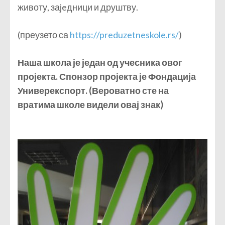
животу, зајeдници и друштву.
(преузето са
https://preduzetneskole.rs/
)
Наша школа је један од учесника овог
пројекта. Спонзор пројекта је Фондација
Универекспорт. (Вероватно сте на
вратима школе видели овај знак)