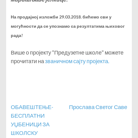
На продајној изложби 29.03.2018. бићемо сви у
могућности да се упознамо са резултатима њиховог
рада!
Више о пројекту "Предузетне школе" можете
прочитати на
званичном сајту пројекта.
Кретање
ОБАВЕШТЕЊЕ-
Прослава Светог Саве
чланка
БЕСПЛАТНИ
УЏБЕНИЦИ ЗА
ШКОЛСКУ