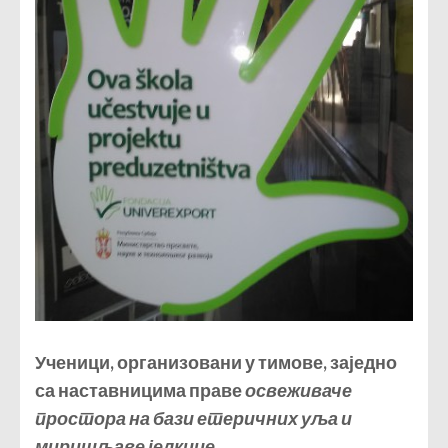
Ученици, организовани у тимове, заједно
са наставницима праве
освеживаче
простора на бази етеричних уља и
миришљаве јелкице.