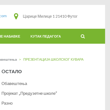
.com
Царице Милице 1 21410 Футог
НЕ НАБАВКЕ
KУТАК ПЕДАГОГА
авештења
>
ПРЕЗЕНТАЦИЈА ШКОЛСКОГ КУВАРА
OСТАЛО
Обавештења
Пројекат „Предузетне школе“
Разно