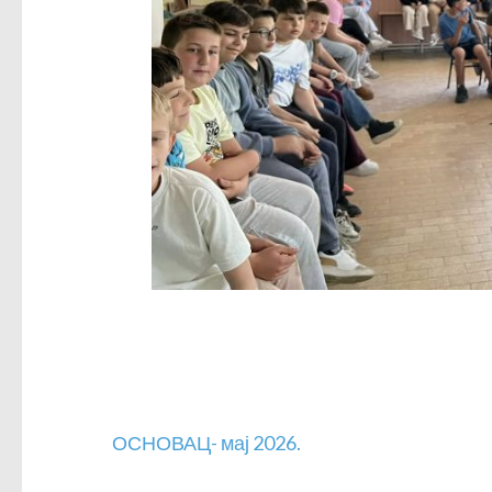
Кретање
ОСНОВАЦ- мај 2026.
чланка