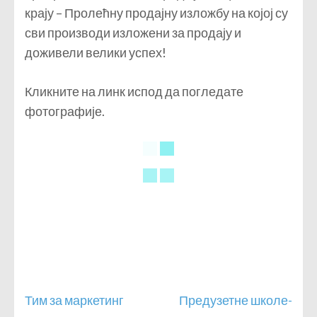
крају – Пролећну продајну изложбу на којој су
сви производи изложени за продају и
доживели велики успех!
Кликните на линк испод да погледате
фотографије.
Кретање
Тим за маркетинг
Предузетне школе-