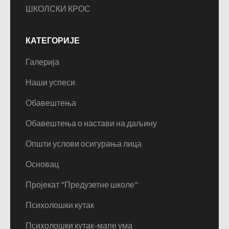
ШКОЛСКИ КРОС
КАТЕГОРИЈЕ
Галерија
Наши успеси
Обавештења
Обавештења о настави на даљину
Општи услови осигурања лица
Основац
Пројекат "Предузетне школе"
Психолошки кутак
Психолошки кутак-мапе ума