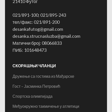
21410 Футог
021/891-100; 021/895-243
тел/факс: 021/891-200
desankafutog@gmail.com
desanka.strucnasluzba@gmail.com
Матични број: 08066833
ПИБ: 101648473
СКОРАШЊИ ЧЛАНЦИ
Дружење са гостима из Мађарске
Гост – Јасминка Петровић
Спортска олимпијада
Међуокружно такмичење у атлетици