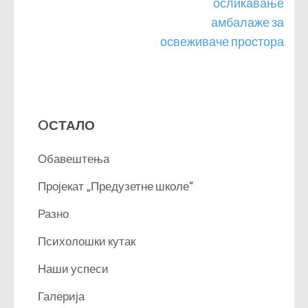
чланка
осликавање
амбалаже за
освеживаче простора
OСТАЛО
Обавештења
Пројекат „Предузетне школе“
Разно
Психолошки кутак
Наши успеси
Галерија