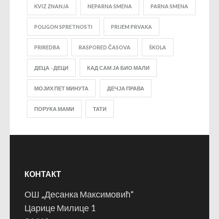
KVIZ ZNANJA
NEPARNA SMENA
PARNA SMENA
POLIGON SPRETNOSTI
PRIJEM PRVAKA
PRIREDBA
RASPORED ČASOVA
ŠKOLA
ДЕЦА - ДЕЦИ
КАД САМ ЈА БИО МАЛИ
МОЈИХ ПЕТ МИНУТА
ДЕЧЈА ПРАВА
ПОРУКА МАМИ
ТАТИ
КОНТАКТ
ОШ „Десанка Максимовић“
Царице Милице 1