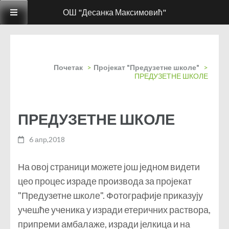
ОШ "Десанка Максимовић"
Почетак
>
Пројекат "Предузетне школе"
>
ПРЕДУЗЕТНЕ ШКОЛЕ
ПРЕДУЗЕТНЕ ШКОЛЕ
6 апр,2018
На овој страници можете још једном видети
цео процес израде производа за пројекат
"Предузетне школе". Фотографије приказују
учешће ученика у изради етеричних раствора,
припреми амбалаже, изради јелкица и на