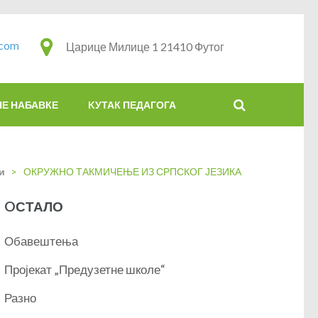
.com
Царице Милице 1 21410 Футог
НЕ НАБАВКЕ
KУТАК ПЕДАГОГА
и
>
ОКРУЖНО ТАКМИЧЕЊЕ ИЗ СРПСКОГ ЈЕЗИКА
OСТАЛО
Обавештења
Пројекат „Предузетне школе“
Разно