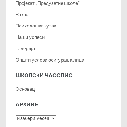
Пројекат „Предузетне школе“
Разно
Психолошки кутак
Наши успеси
Галерија
Општи услови осигурања лица
ШКОЛСКИ ЧАСОПИС
Основац
АРХИВЕ
Архиве