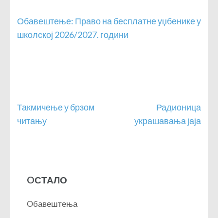
Обавештење: Право на бесплатне уџбенике у
школској 2026/2027. години
Кретање
Такмичење у брзом
Радионица
чланка
читању
украшавања јаја
OСТАЛО
Обавештења