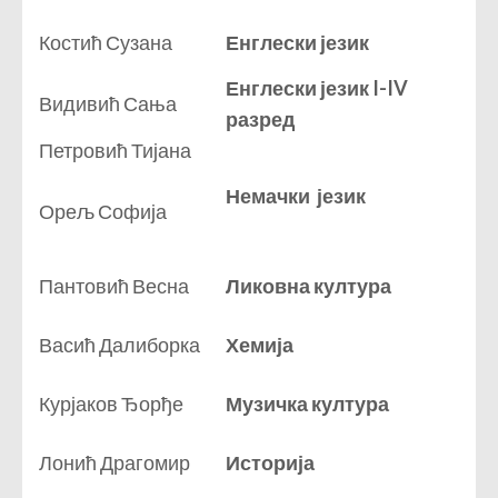
Костић Сузана
Енглески језик
Енглески језик I-IV
Видивић Сања
разред
Петровић Тијана
Немачки језик
Орељ Софија
Пантовић Весна
Ликовна култура
Васић Далиборка
Хемија
Курјаков Ђорђе
Музичка култура
Лонић Драгомир
Историја