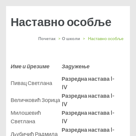
Наставно особље
Почетак
>
О школи
>
Наставно особље
Име и презиме
Задужење
Разредна настава I-
Пивац Светлана
IV
Разредна настава I-
Величковић Зорица
IV
Милошевић
Разредна настава I-
Светлана
IV
Разредна настава I-
Љубичић Радмила