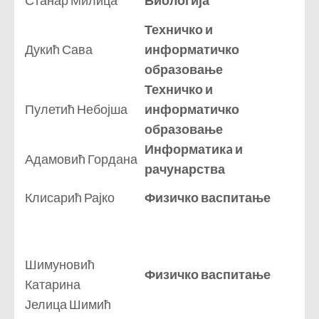
Станар Милица
Биологија
Техничко и
Дукић Сава
информатичко
образовање
Техничко и
Пулетић Небојша
информатичко
образовање
Информатикa и
Адамовић Гордана
рачунарства
Клисарић Рајко
Физичко васпитање
Шимуновић
Физичко васпитање
Катарина
Јелица Шимић