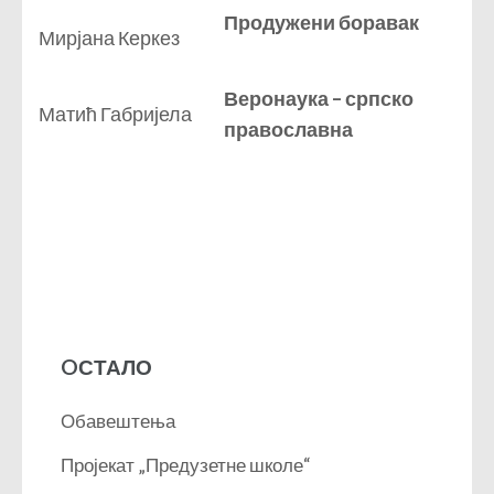
Продужени боравак
Мирјана Керкез
Веронаука – српско
Матић Габријела
православна
OСТАЛО
Обавештења
Пројекат „Предузетне школе“