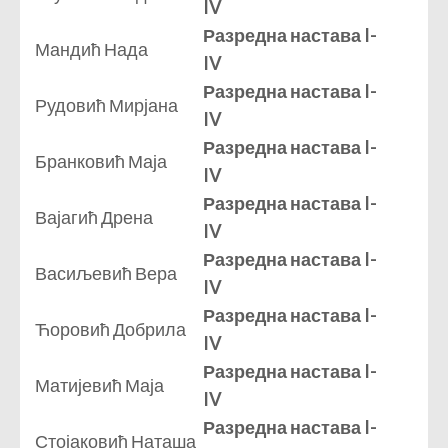
IV
Разредна настава I-
Мандић Нада
IV
Разредна настава I-
Рудовић Мирјана
IV
Разредна настава I-
Бранковић Маја
IV
Разредна настава I-
Вајагић Дрена
IV
Разредна настава I-
Васиљевић Вера
IV
Разредна настава I-
Ћоровић Добрила
IV
Разредна настава I-
Матијевић Маја
IV
Разредна настава I-
Стојаковић Наташа