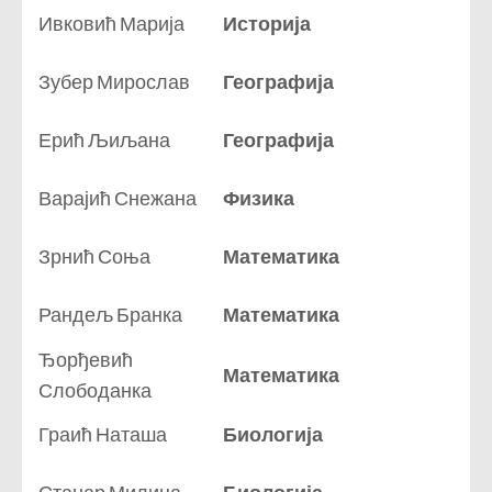
Ивковић Марија
Историја
Зубер Мирослав
Географија
Ерић Љиљана
Географија
Варајић Снежана
Физика
Зрнић Соња
Математика
Рандељ Бранка
Математика
Ђорђевић
Математика
Слободанка
Граић Наташа
Биологија