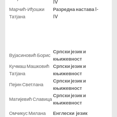
IV
Марчић-Иђошки
Разредна настава I-
Татјана
IV
Српски језик и
Вујасиновић Борис
књижевност
Кучмаш Машковић
Српски језик и
Татјана
књижевност
Српски језик и
Пејин Светлана
књижевност
Српски језик и
Матијевић Славица
књижевност
Омчикус Милана
Енглески језик