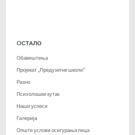
OСТАЛО
Обавештења
Пројекат „Предузетне школе“
Разно
Психолошки кутак
Наши успеси
Галерија
Општи услови осигурања лица