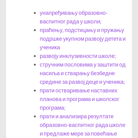
унапређивању образовно-
васпитног рада у школи;
праћењу, подстицању и пружању
подршке укупном развоју детета и
ученика
развоју инклузивности школе;
стручним пословима у заштити од
насиља и стварању безбедне
средине за развој деце и ученика;
прати остваривање наставних
планова и програма и школског
програма;
прати и анализира резултате
образовно-васпитног рада школе
и предлаже мере за повећање