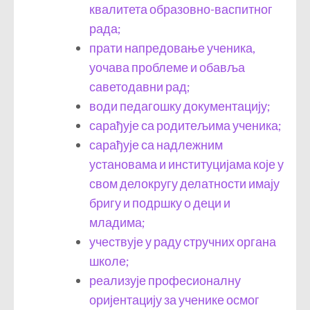
квалитета образовно-васпитног
рада;
прати напредовање ученика,
уочава проблеме и обавља
саветодавни рад;
води педагошку документацију;
сарађује са родитељима ученика;
сарађује са надлежним
установама и институцијама које у
свом делокругу делатности имају
бригу и подршку о деци и
младима;
учествује у раду стручних органа
школе;
реализује професионалну
оријентацију за ученике осмог