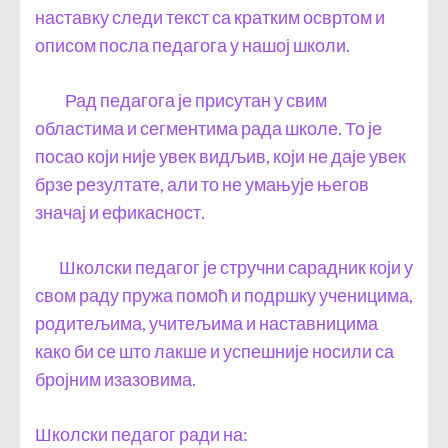
наставку следи текст са кратким освртом и
описом посла педагога у нашој школи.
Рад педагога је присутан у свим
областима и сегментима рада школе. То је
посао који није увек видљив, који не даје увек
брзе резултате, али то не умањује његов
значај и ефикасност.
Школски педагог је стручни сарадник који у
свом раду пружа помоћ и подршку ученицима,
родитељима, учитељима и наставницима
како би се што лакше и успешније носили са
бројним изазовима.
Школски педагог ради на: