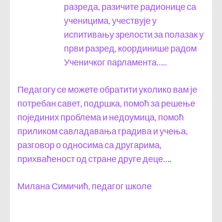
разреда, разичите радионице са
ученицима, учествује у
испитивању зрелости за полазак у
први разред, координише радом
Ученичког парламента…..
Педагогу се можете обратити уколико вам је
потребан савет, подршка, помоћ за решење
појединих проблема и недоумица, помоћ
приликом савладавања градива и учења,
разговор о односима са другарима,
прихваћеност од стране друге деце
….
Милана Симичић, педагог школе