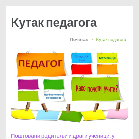
Kутак педагога
Почетак
>
Kутак педагога
Поштовани родитељи и драги ученици, у