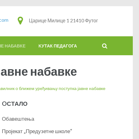
.com
Царице Милице 1 21410 Футог
НЕ НАБАВКЕ
KУТАК ПЕДАГОГА
јавне набавке
вилник о ближем уређивању поступка јавне набавке
OСТАЛО
Обавештења
Пројекат „Предузетне школе“