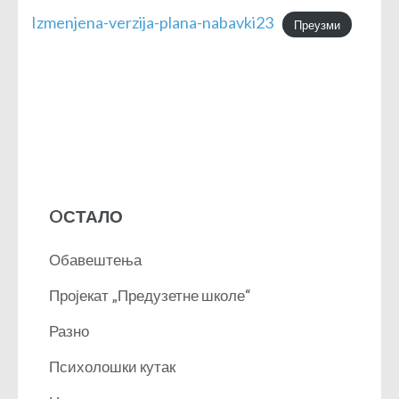
Izmenjena-verzija-plana-nabavki23
Преузми
OСТАЛО
Обавештења
Пројекат „Предузетне школе“
Разно
Психолошки кутак