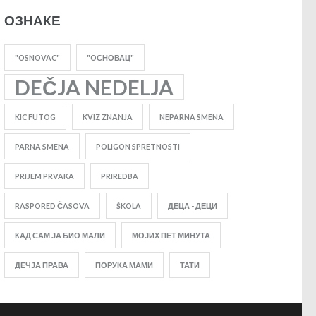
ОЗНАКЕ
"OSNOVAC"
"OСНОВАЦ"
DEČJA NEDELJA
KIC FUTOG
KVIZ ZNANJA
NEPARNA SMENA
PARNA SMENA
POLIGON SPRETNOSTI
PRIJEM PRVAKA
PRIREDBA
RASPORED ČASOVA
ŠKOLA
ДЕЦА - ДЕЦИ
КАД САМ ЈА БИО МАЛИ
МОЈИХ ПЕТ МИНУТА
ДЕЧЈА ПРАВА
ПОРУКА МАМИ
ТАТИ