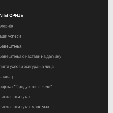
АТЕГОРИЈЕ
алерија
аши успеси
бавештења
бавештења о настави на даљину
пшти услови осигурања лица
сновац
ројекат "Предузетне школе"
сихолошки кутак
сихолошки кутак-мапе ума