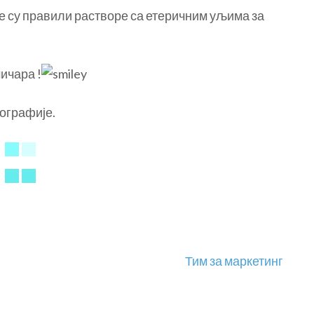
е су правили растворе са етеричним уљима за
ичара !
ографије.
Тим за маркетинг