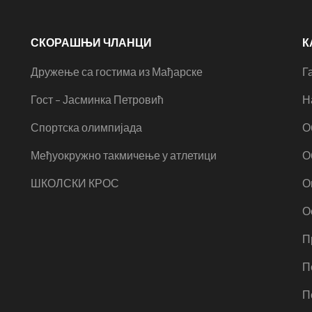
СКОРАШЊИ ЧЛАНЦИ
К
Дружење са гостима из Мађарске
Г
Гост – Јасминка Петровић
Н
Спортска олимпијада
О
Међуокружно такмичење у атлетици
О
ШКОЛСКИ КРОС
О
О
П
П
П