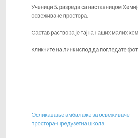
Ученици 5. разреда са наставницом Хемиј
освеживаче простора.
Састав раствора је тајна наших малих хем
Кликните на линк испод да погледате фот
Кретање
Oсликавање амбалаже за освеживаче
чланка
простора-Предузетна школа