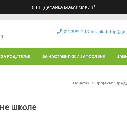
ОШ "Десанка Максимовић"
021/895-243
desankafutog@gma
 1
ЗА РОДИТЕЉЕ
ЗА НАСТАВНИКЕ И ЗАПОСЛЕНЕ
ЈАВ
Почетак
>
Пројекат "Пред
не школе