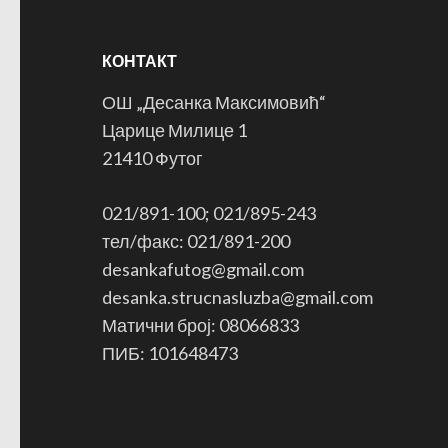
КОНТАКТ
ОШ „Десанка Максимовић“
Царице Милице 1
21410 Футог
021/891-100; 021/895-243
тел/факс: 021/891-200
desankafutog@gmail.com
desanka.strucnasluzba@gmail.com
Матични број: 08066833
ПИБ: 101648473