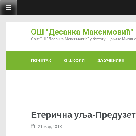
ОШ "Десанка Максимовић"
Сајт ОШ "Десанка Максимовић" у Футогу, Царице Милице
ПОЧЕТАК
О ШКОЛИ
ЗА УЧЕНИКЕ
Етерична уља-Предузет
21 мар,2018