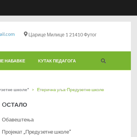
il.com
Царице Милице 1 21410 Футог
НЕ НАБАВКЕ
KУТАК ПЕДАГОГА
узетне школе"
>
Етерична уља-Предузетне школе
OСТАЛО
Обавештења
Пројекат „Предузетне школе“