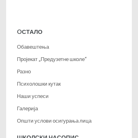
OСТАЛО
Обавештења
Пројекат „Предузетне школе“
Разно
Психолошки кутак
Наши успеси
Галерија
Општи услови осигурања лица
ШКОЛСКИ ЧАСОПИС