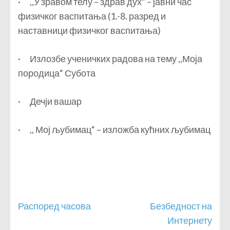
· ,,У зравом телу – здрав дух” – јавни час
физичког васпитања (1.-8. разред и
наставници физичког васпитања)
· Излозбе ученичких радова на тему ,,Моја
породица“ Субота
· Дечји вашар
· ,, Мој љубимац“ – изложба кућних љубимац
Кретање
Распоред часова
Безбедност на
чланка
Интернету