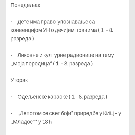
Понедељак
· Дете има право-упознавање са
конвенцијом УН о
дечијим правима ( 1. – 8.
разреда )
· Ликовне и културне радионице на тему
,,Моја породица“ ( 1. – 8. разреда )
Уторак
· Одељенске караоке ( 1.– 8. разреда )
· ,,Лепотом се свет боји“ приредба у КИЦ – у
,,Младост“ у 18 h